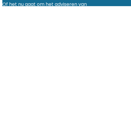
Of het nu gaat om het adviseren van
bestuurders, het ontwikkelen van
formats en campagnes, het geven van
mediatraining of het leiden van
gesprekken op het podium — ik breng
nieuwsgierigheid, analytisch vermogen
en gevoel voor toon en timing.
Links
Home
Diensten
Over
TvH
Contact
Diensten
Mediacommunicatie
&
advies
Mediatraining
Conceptontwikkeling
Dagvoorzitter
Informatie
Algemene
voorwaarden
Privacybeleid